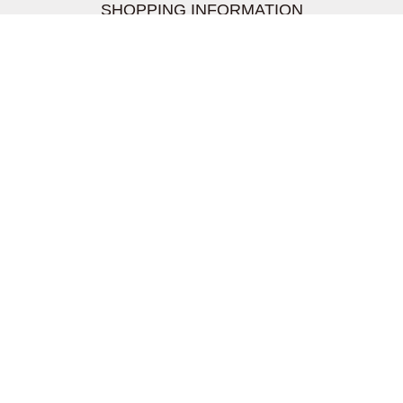
SHOPPING INFORMATION
お支払いについて
配送について
返品交換について
【取扱上のご注意】
在庫表示について
クーリングオフについて
個人情報について
お問い合わせについて
株式会社UDG
〒162-0837 東京都新宿区納戸町26-8 Nテラス市ヶ谷
2階
TEL03-5939-6305 FAX:03-6228-1609
info-livertineage@livertineage.com
個人情報の取扱いについて