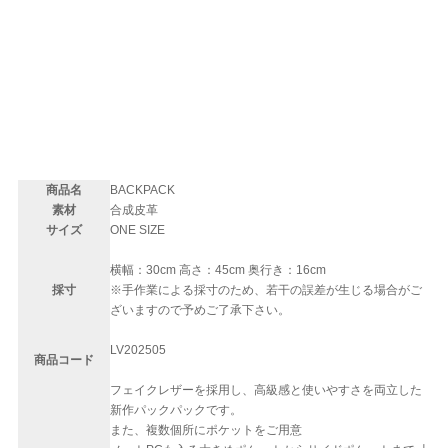
‎
商品名
BACKPACK
素材
合成皮革
サイズ
ONE SIZE
横幅：30cm 高さ：45cm 奥行き：16cm
採寸
※手作業による採寸のため、若干の誤差が生じる場合がご
ざいますので予めご了承下さい。
LV202505
商品コード
フェイクレザーを採用し、高級感と使いやすさを両立した
新作パックパックです。
また、複数個所にポケットをご用意