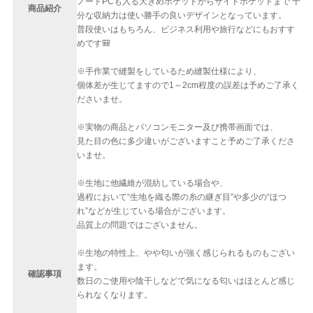
ノートPCも入る大きめポケットからサイドポケットまで 十
商品紹介
分な収納力は使い勝手の良いデザインとなっています。
普段使いはもちろん、ビジネス利用や旅行などにもおすす
めです🎒
※手作業で縫製をしているため縫製仕様により、
個体差が生じてますので1～2cm程度の誤差は予めご了承く
ださいませ。
※実物の商品とパソコンモニター及び携帯画面では、
見た目の色に多少違いがございますこと予めご了承くださ
いませ。
※生地に他繊維が混紡している場合や、
過程において“生地を織る際の糸の継ぎ目”や多少の“ほつ
れ”などが生じている場合がございます。
品質上の問題ではございません。
※生地の特性上、やや匂いが強く感じられるものもござい
ます。
確認事項
数日のご使用や陰干しなどで気になる匂いはほとんど感じ
られなくなります。