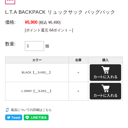
L.T.A BACKPACK リュックサック バッグパック
価格:
¥5,900
(税込 ¥6,490)
[ポイント還元 64ポイント～]
数量:
個
カラー
在庫
購入
BLACK【__S-000__】
○
L.GRAY【__S-052__】
○
返品についての詳細はこちら