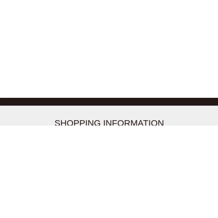
-->
SHOPPING INFORMATION
お支払いについて
配送について
返品交換について
【取扱上のご注意】
在庫表示について
クーリングオフについて