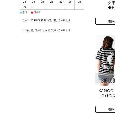
23
24
25
26
27
28
29
ク
◆R
30
31
■
■
今日
定休日
ご注文は24時間365日受け付けております。
在庫
土日祝日は定休日とさせて頂いております。
KANGOL
LOGO
在庫