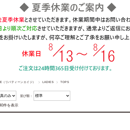
 AGE（リバティーンエイジ）
LADIES
TOPS
並び順：
40件を表示