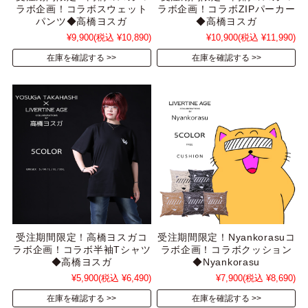
ラボ企画！コラボスウェット
ラボ企画！コラボZIPパーカー
パンツ◆高橋ヨスガ
◆高橋ヨスガ
¥9,900
(税込 ¥10,890)
¥10,900
(税込 ¥11,990)
在庫を確認する
在庫を確認する
受注期間限定！高橋ヨスガコ
受注期間限定！Nyankorasuコ
ラボ企画！コラボ半袖Tシャツ
ラボ企画！コラボクッション
◆高橋ヨスガ
◆Nyankorasu
¥5,900
(税込 ¥6,490)
¥7,900
(税込 ¥8,690)
在庫を確認する
在庫を確認する