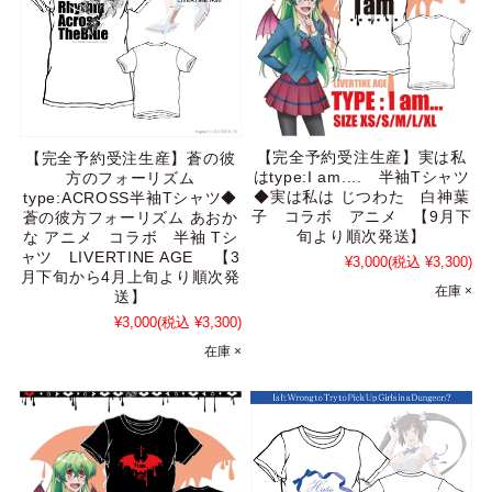
【完全予約受注生産】実は私
【完全予約受注生産】蒼の彼
はtype:I am.... 半袖Tシャツ
方のフォーリズム
◆実は私は じつわた 白神葉
type:ACROSS半袖Tシャツ◆
子 コラボ アニメ 【9月下
蒼の彼方フォーリズム あおか
旬より順次発送】
な アニメ コラボ 半袖 Tシ
ャツ LIVERTINE AGE 【3
¥3,000
(税込 ¥3,300)
月下旬から4月上旬より順次発
在庫 ×
送】
¥3,000
(税込 ¥3,300)
在庫 ×