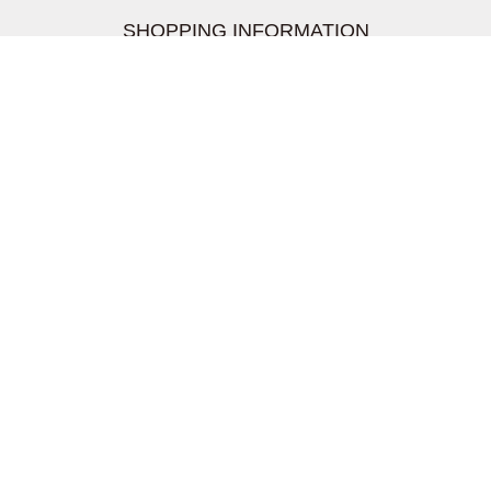
SHOPPING INFORMATION
お支払いについて
配送について
返品交換について
【取扱上のご注意】
在庫表示について
クーリングオフについて
個人情報について
お問い合わせについて
株式会社UDG
〒162-0837 東京都新宿区納戸町26-8 Nテラス市ヶ谷
2階
TEL03-5939-6305 FAX:03-6228-1609
info-livertineage@livertineage.com