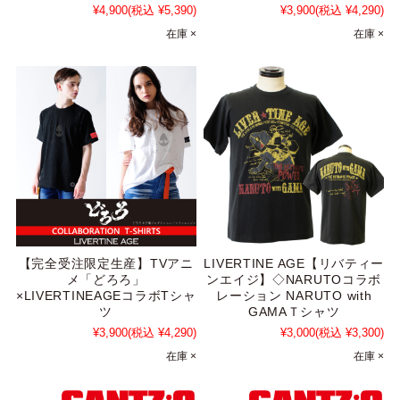
¥4,900
(税込 ¥5,390)
¥3,900
(税込 ¥4,290)
在庫 ×
在庫 ×
【完全受注限定生産】TVアニ
LIVERTINE AGE【リバティー
メ「どろろ」
ンエイジ】◇NARUTOコラボ
×LIVERTINEAGEコラボTシャ
レーション NARUTO with
ツ
GAMAＴシャツ
¥3,900
(税込 ¥4,290)
¥3,000
(税込 ¥3,300)
在庫 ×
在庫 ×