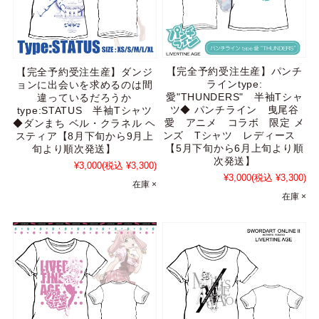
【完全予約受注生産】パンチ
【完全予約受注生産】ダンジ
ラインtype:
ョンに出会いを求めるのは間
愛"THUNDERS" 半袖Tシャ
違っているだろうか
ツ◆ パンチライン 曳尾谷
type:STATUS 半袖Tシャツ
愛 アニメ コラボ 限定 メ
◆ダンまち ベル・クラネル ヘ
ンズ Tシャツ レディース
スティア【8月下旬から9月上
【5月下旬から6月上旬より順
旬より順次発送】
次発送】
¥3,000
(税込 ¥3,300)
¥3,000
(税込 ¥3,300)
在庫 ×
在庫 ×