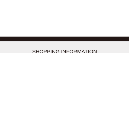
-->
SHOPPING INFORMATION
お支払いについて
配送について
返品交換について
【取扱上のご注意】
在庫表示について
クーリングオフについて
個人情報について
お問い合わせについて