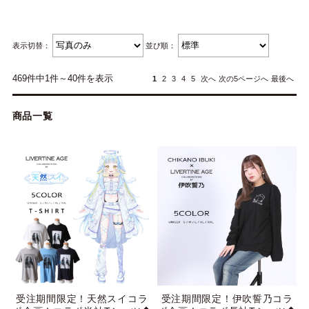
表示切替：
並び順：
469件中1件～40件を表示
1
2
3
4
5
次へ
次の5ページへ
最後へ
商品一覧
受注期間限定！天然スイコラ
受注期間限定！伊吹誓乃コラ