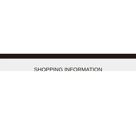
-->
SHOPPING INFORMATION
お支払いについて
配送について
返品交換について
【取扱上のご注意】
在庫表示について
クーリングオフについて
個人情報について