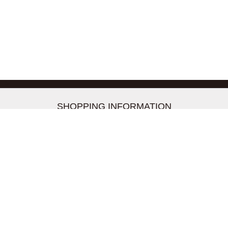
-->
SHOPPING INFORMATION
お支払いについて
配送について
返品交換について
【取扱上のご注意】
在庫表示について
クーリングオフについて
個人情報について