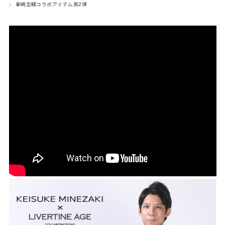
峯崎圭輔コラボアイテム第2弾