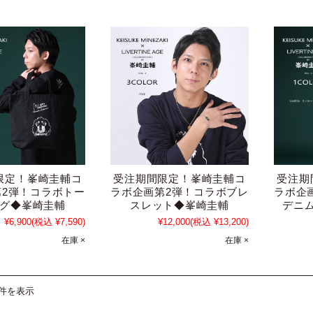
限定！峯崎圭輔コ
受注期間限定！峯崎圭輔コ
受注期
第2弾！コラボトー
ラボ企画第2弾！コラボブレ
ラボ企
グ◆峯崎圭輔
スレット◆峯崎圭輔
デニ
¥6,900
(税込 ¥7,590)
¥12,000
(税込 ¥13,200)
在庫 ×
在庫 ×
4件を表示