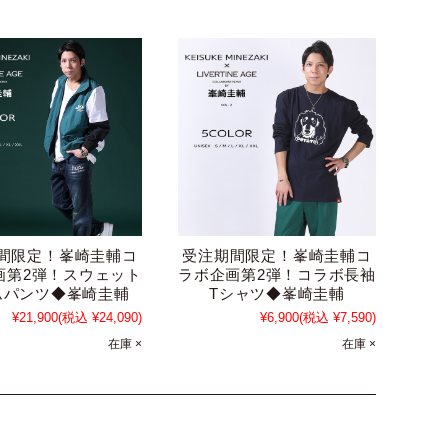
間限定！峯崎圭輔コ
受注期間限定！峯崎圭輔コ
画第2弾！スウェット
ラボ企画第2弾！コラボ長袖
ムパンツ◆峯崎圭輔
Tシャツ◆峯崎圭輔
¥21,900
(税込 ¥24,090)
¥6,900
(税込 ¥7,590)
在庫 ×
在庫 ×