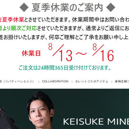
 AGE（リバティーンエイジ）
COLLABORATION
タレントコラボアイテム
峯崎圭輔