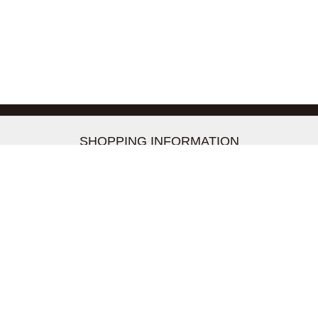
-->
SHOPPING INFORMATION
お支払いについて
配送について
返品交換について
【取扱上のご注意】
在庫表示について
クーリングオフについて
個人情報について
お問い合わせについて