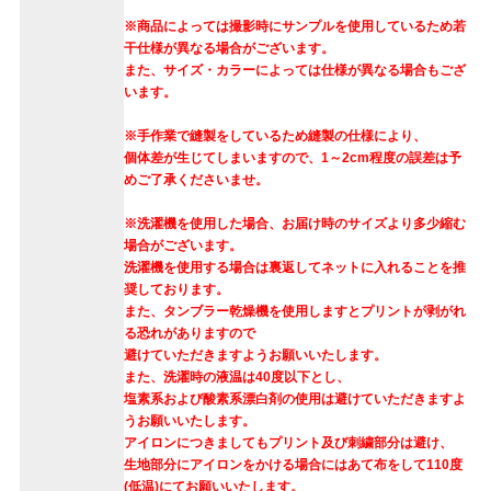
※商品によっては撮影時にサンプルを使用しているため若
干仕様が異なる場合がございます。
また、サイズ・カラーによっては仕様が異なる場合もござ
います。
※手作業で縫製をしているため縫製の仕様により、
個体差が生じてしまいますので、1～2cm程度の誤差は予
めご了承くださいませ。
※洗濯機を使用した場合、お届け時のサイズより多少縮む
場合がございます。
洗濯機を使用する場合は裏返してネットに入れることを推
奨しております。
また、タンブラー乾燥機を使用しますとプリントが剥がれ
る恐れがありますので
避けていただきますようお願いいたします。
また、洗濯時の液温は40度以下とし、
塩素系および酸素系漂白剤の使用は避けていただきますよ
うお願いいたします。
アイロンにつきましてもプリント及び刺繍部分は避け、
生地部分にアイロンをかける場合にはあて布をして110度
(低温)にてお願いいたします。