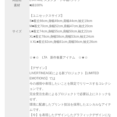
商品名
LTA FAKE スタンダード半袖Tシャツ
素材
■綿100%
【ユニセックスサイズ】
S■着丈66cm,身幅49cm,肩幅44cm,袖丈19cm
M■着丈70cm,身幅52cm,肩幅47cm,袖丈20cm
サイズ
L■着丈74cm,身幅55cm,肩幅50cm,袖丈22cm
XL■着丈78cm,身幅58cm,肩幅53cm,袖丈24cm
ＸXL■着丈82cm,身幅61cm,肩幅56cm,袖丈26cm
☆★☆ LTA 新作春夏アイテム ☆★☆
【デザイン】
LIVERTINEAGEによる新プロジェクト【LIMITED
EMOTIONS】では
今の感情や表現したいことを限定でリリースするコレクシ
ョンです。
完全受注生産によるプロジェクトで必要以上にストックを
せず、
環境に配慮したプリント技法を採用したエシカルなアイテ
ムです。
【今】を表現したデザインしたグラフィックデザインにな