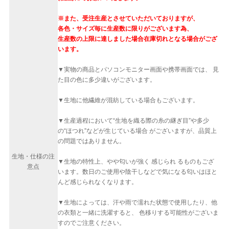
※また、受注生産とさせていただいておりますが、
各色・サイズ毎に生産数に限りがございます為、
生産数の上限に達しました場合在庫切れとなる場合がござ
います。
▼実物の商品とパソコンモニター画面や携帯画面では、 見
た目の色に多少違いがございます。
▼生地に他繊維が混紡している場合もございます。
▼生産過程において“生地を織る際の糸の継ぎ目”や多少
の“ほつれ”などが生じている場合 がございますが、品質上
の問題ではありません。
生地・仕様の注
▼生地の特性上、やや匂いが強く 感じられ るものもござ
意点
います。数日のご使用や陰干しなどで気になる匂いはほと
んど感じられなくなります。
▼生地によっては、汗や雨で濡れた状態で使用したり、他
の衣類と一緒に洗濯すると、 色移りする可能性がございま
すのでご注意ください。