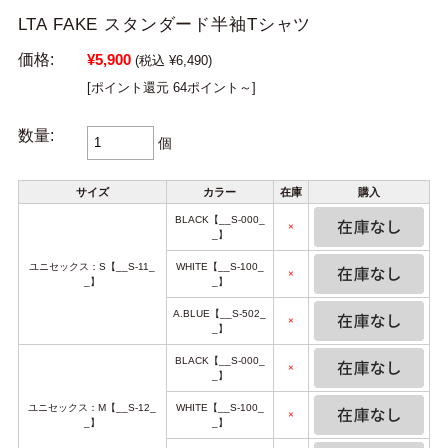
LTA FAKE スタンダード半袖Tシャツ
価格:
¥5,900
(税込 ¥6,490)
[ポイント還元 64ポイント～]
数量:
個
サイズ
カラー
在庫
購入
BLACK【__S-000_
×
_】
ユニセックス：S【__S-11_
WHITE【__S-100_
×
_】
_】
A.BLUE【__S-502_
×
_】
BLACK【__S-000_
×
_】
ユニセックス：M【__S-12_
WHITE【__S-100_
×
_】
_】