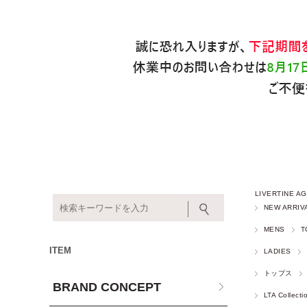
LIVERTINE
NEW ARRIV
MENS
T
ITEM
LADIES
トップス
BRAND CONCEPT
LTA Collecti