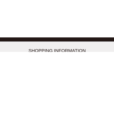
-->
SHOPPING INFORMATION
お支払いについて
配送について
返品交換について
【取扱上のご注意】
在庫表示について
クーリングオフについて
個人情報について
お問い合わせについて