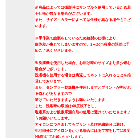
※商品によっては撮影時にサンプルを使用しているため若
干仕様が異なる場合がございます。
また、サイズ・カラーによっては仕様が異なる場合もござ
います。
※手作業で縫製をしているため縫製の仕様により、
個体差が生じてしまいますので、1～2cm程度の誤差は予
めご了承くださいませ。
※洗濯機を使用した場合、お届け時のサイズより多少縮む
場合がございます。
洗濯機を使用する場合は裏返してネットに入れることを推
奨しております。
また、タンブラー乾燥機を使用しますとプリントが剥がれ
る恐れがありますので
避けていただきますようお願いいたします。
また、洗濯時の液温は40度以下とし、
塩素系および酸素系漂白剤の使用は避けていただきますよ
うお願いいたします。
アイロンにつきましてもプリント及び刺繍部分は避け、
生地部分にアイロンをかける場合にはあて布をして110度
(低温)にてお願いいたします。