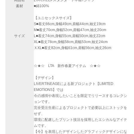
商品名
LTA CREEPスタンダード半袖Tシャツ
素材
■綿100%
【ユニセックスサイズ】
S■着丈66cm,身幅49cm,肩幅44cm,袖丈19cm
M■着丈70cm,身幅52cm,肩幅47cm,袖丈20cm
サイズ
L■着丈74cm,身幅55cm,肩幅50cm,袖丈22cm
XL■着丈78cm,身幅58cm,肩幅53cm,袖丈24cm
ＸXL■着丈82cm,身幅61cm,肩幅56cm,袖丈26cm
☆★☆ LTA 新作春夏アイテム ☆★☆
【デザイン】
LIVERTINEAGEによる新プロジェクト【LIMITED
EMOTIONS】では
今の感情や表現したいことを限定でリリースするコレクシ
ョンです。
完全受注生産によるプロジェクトで必要以上にストックを
せず、
環境に配慮したプリント技法を採用したエシカルなアイテ
ムです。
【今】を表現したデザインしたグラフィックデザインにな