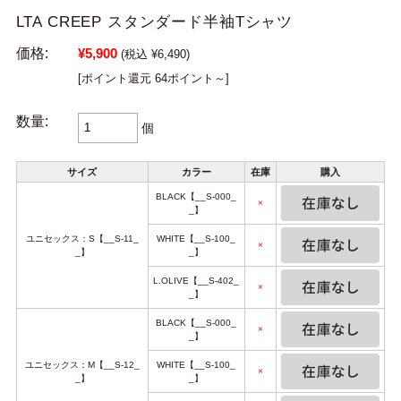
LTA CREEP スタンダード半袖Tシャツ
価格:
¥5,900
(税込 ¥6,490)
[ポイント還元 64ポイント～]
数量:
個
サイズ
カラー
在庫
購入
BLACK【__S-000_
×
_】
ユニセックス：S【__S-11_
WHITE【__S-100_
×
_】
_】
L.OLIVE【__S-402_
×
_】
BLACK【__S-000_
×
_】
ユニセックス：M【__S-12_
WHITE【__S-100_
×
_】
_】