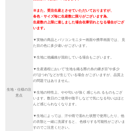
※また、受注生産とさせていただいておりますが、
各色・サイズ毎に生産数に限りがございます為、
生産数の上限に達しました場合在庫切れとなる場合がござ
います。
▼実物の商品とパソコンモニター画面や携帯画面では、 見
た目の色に多少違いがございます。
▼生地に他繊維が混紡している場合もございます。
▼生産過程において“生地を織る際の糸の継ぎ目”や多少
の“ほつれ”などが生じている場合 がございますが、品質上
の問題ではありません。
生地・仕様の注
▼生地の特性上、やや匂いが強く 感じられ るものもござ
意点
います。数日のご使用や陰干しなどで気になる匂いはほと
んど感じられなくなります。
▼生地によっては、汗や雨で濡れた状態で使用したり、他
の衣類と一緒に洗濯すると、 色移りする可能性がございま
すのでご注意ください。