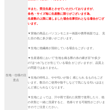
※また、受注生産とさせていただいておりますが、
各色・サイズ毎に生産数に限りがございます為、
生産数の上限に達しました場合在庫切れとなる場合がござ
います。
▼実物の商品とパソコンモニター画面や携帯画面では、 見
た目の色に多少違いがございます。
▼生地に他繊維が混紡している場合もございます。
▼生産過程において“生地を織る際の糸の継ぎ目”や多少
の“ほつれ”などが生じている場合 がございますが、品質上
の問題ではありません。
生地・仕様の注
▼生地の特性上、やや匂いが強く 感じられ るものもござ
意点
います。数日のご使用や陰干しなどで気になる匂いはほと
んど感じられなくなります。
▼生地によっては、汗や雨で濡れた状態で使用したり、他
の衣類と一緒に洗濯すると、 色移りする可能性がございま
すのでご注意ください。