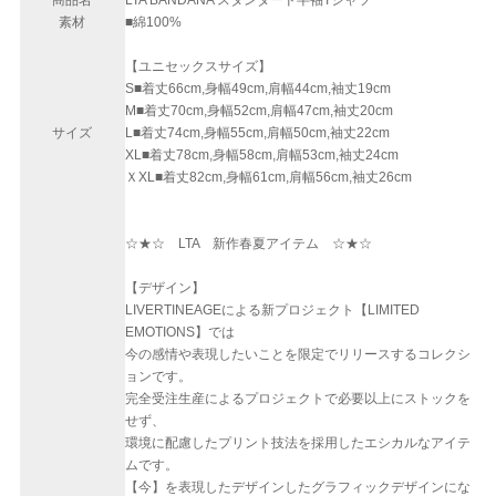
商品名
LTA BANDANA スタンダード半袖Tシャツ
素材
■綿100%
【ユニセックスサイズ】
S■着丈66cm,身幅49cm,肩幅44cm,袖丈19cm
M■着丈70cm,身幅52cm,肩幅47cm,袖丈20cm
サイズ
L■着丈74cm,身幅55cm,肩幅50cm,袖丈22cm
XL■着丈78cm,身幅58cm,肩幅53cm,袖丈24cm
ＸXL■着丈82cm,身幅61cm,肩幅56cm,袖丈26cm
☆★☆ LTA 新作春夏アイテム ☆★☆
【デザイン】
LIVERTINEAGEによる新プロジェクト【LIMITED
EMOTIONS】では
今の感情や表現したいことを限定でリリースするコレクシ
ョンです。
完全受注生産によるプロジェクトで必要以上にストックを
せず、
環境に配慮したプリント技法を採用したエシカルなアイテ
ムです。
【今】を表現したデザインしたグラフィックデザインにな