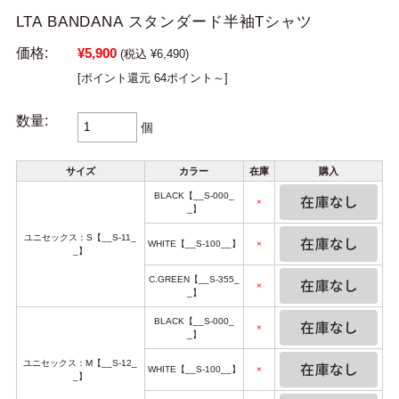
LTA BANDANA スタンダード半袖Tシャツ
価格:
¥5,900
(税込 ¥6,490)
[ポイント還元 64ポイント～]
数量:
個
サイズ
カラー
在庫
購入
BLACK【__S-000_
×
_】
ユニセックス：S【__S-11_
WHITE【__S-100__】
×
_】
C.GREEN【__S-355_
×
_】
BLACK【__S-000_
×
_】
ユニセックス：M【__S-12_
WHITE【__S-100__】
×
_】