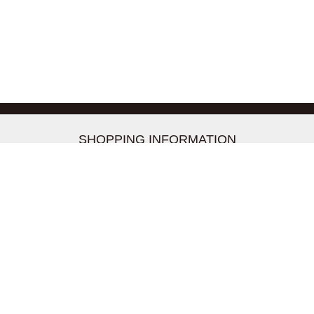
-->
SHOPPING INFORMATION
お支払いについて
配送について
返品交換について
【取扱上のご注意】
在庫表示について
クーリングオフについて
個人情報について
お問い合わせについて