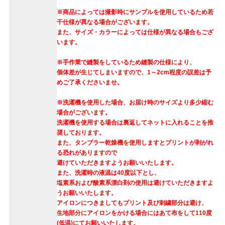
※商品によっては撮影時にサンプルを使用しているため若
干仕様が異なる場合がございます。
また、サイズ・カラーによっては仕様が異なる場合もござ
います。
※手作業で縫製をしているため縫製の仕様により、
個体差が生じてしまいますので、1～2cm程度の誤差は予
めご了承くださいませ。
※洗濯機を使用した場合、お届け時のサイズより多少縮む
場合がございます。
洗濯機を使用する場合は裏返してネットに入れることを推
奨しております。
また、タンブラー乾燥機を使用しますとプリントが剥がれ
る恐れがありますので
避けていただきますようお願いいたします。
また、洗濯時の液温は40度以下とし、
塩素系および酸素系漂白剤の使用は避けていただきますよ
うお願いいたします。
アイロンにつきましてもプリント及び刺繍部分は避け、
生地部分にアイロンをかける場合にはあて布をして110度
(低温)にてお願いいたします。