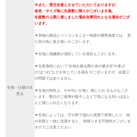
※また、受注生産とさせていただいておりますが、
各色・サイズ毎に生産数に限りがございます為、
生産数の上限に達しました場合在庫切れとなる場合がござ
います。
▼実物の商品とパソコンモニター画面や携帯画面では、 見
た目の色に多少違いがございます。
▼生地に他繊維が混紡している場合もございます。
▼生産過程において“生地を織る際の糸の継ぎ目”や多少
の“ほつれ”などが生じている場合 がございますが、品質上
の問題ではありません。
生地・仕様の注
▼生地の特性上、やや匂いが強く 感じられ るものもござ
意点
います。数日のご使用や陰干しなどで気になる匂いはほと
んど感じられなくなります。
▼生地によっては、汗や雨で濡れた状態で使用したり、他
の衣類と一緒に洗濯すると、 色移りする可能性がございま
すのでご注意ください。