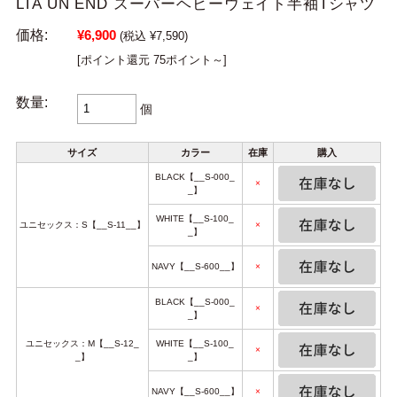
LTA UN END スーパーヘビーウェイト半袖Tシャツ
価格:
¥6,900
(税込 ¥7,590)
[ポイント還元 75ポイント～]
数量:
個
サイズ
カラー
在庫
購入
BLACK【__S-000_
×
_】
WHITE【__S-100_
ユニセックス：S【__S-11__】
×
_】
NAVY【__S-600__】
×
BLACK【__S-000_
×
_】
ユニセックス：M【__S-12_
WHITE【__S-100_
×
_】
_】
NAVY【__S-600__】
×