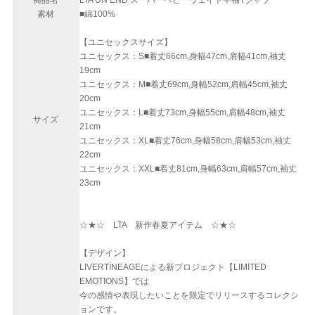
商品名
LTA UN END スーパーヘビーウェイト半袖Tシャツ
素材
■綿100%
【ユニセックスサイズ】
ユニセックス：S■着丈66cm,身幅47cm,肩幅41cm,袖丈
19cm
ユニセックス：M■着丈69cm,身幅52cm,肩幅45cm,袖丈
20cm
ユニセックス：L■着丈73cm,身幅55cm,肩幅48cm,袖丈
サイズ
21cm
ユニセックス：XL■着丈76cm,身幅58cm,肩幅53cm,袖丈
22cm
ユニセックス：XXL■着丈81cm,身幅63cm,肩幅57cm,袖丈
23cm
☆★☆ LTA 新作春夏アイテム ☆★☆
【デザイン】
LIVERTINEAGEによる新プロジェクト【LIMITED
EMOTIONS】では
今の感情や表現したいことを限定でリリースするコレクシ
ョンです。