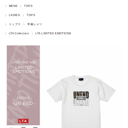
MENS
TOPS
LADIES
TOPS
トップス
半袖シャツ
LTA Collection
LTA LIMITED EMOTIONS