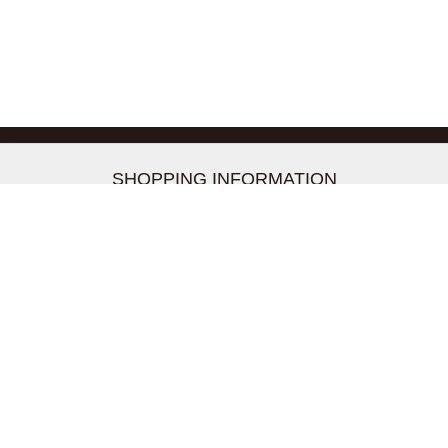
-->
SHOPPING INFORMATION
お支払いについて
配送について
返品交換について
【取扱上のご注意】
在庫表示について
クーリングオフについて
個人情報について
お問い合わせについて