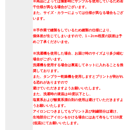
※商品によっては撮影時にサンプルを使用しているため若
干仕様が異なる場合がございます。
また、サイズ・カラーによっては仕様が異なる場合もござ
います。
※手作業で縫製をしているため縫製の仕様により、
個体差が生じてしまいますので、1～2cm程度の誤差は予
めご了承くださいませ。
※洗濯機を使用した場合、お届け時のサイズより多少縮む
場合がございます。
洗濯機を使用する場合は裏返してネットに入れることを推
奨しております。
また、タンブラー乾燥機を使用しますとプリントが剥がれ
る恐れがありますので
避けていただきますようお願いいたします。
また、洗濯時の液温は40度以下とし、
塩素系および酸素系漂白剤の使用は避けていただきますよ
うお願いいたします。
アイロンにつきましてもプリント及び刺繍部分は避け、
生地部分にアイロンをかける場合にはあて布をして110度
(低温)にてお願いいたします。