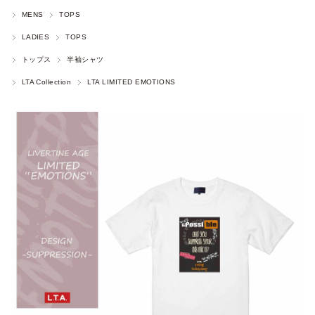
MENS
TOPS
LADIES
TOPS
トップス
半袖シャツ
LTA Collection
LTA LIMITED EMOTIONS