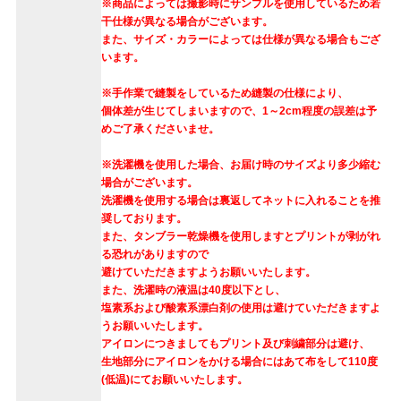
※商品によっては撮影時にサンプルを使用しているため若
干仕様が異なる場合がございます。
また、サイズ・カラーによっては仕様が異なる場合もござ
います。
※手作業で縫製をしているため縫製の仕様により、
個体差が生じてしまいますので、1～2cm程度の誤差は予
めご了承くださいませ。
※洗濯機を使用した場合、お届け時のサイズより多少縮む
場合がございます。
洗濯機を使用する場合は裏返してネットに入れることを推
奨しております。
また、タンブラー乾燥機を使用しますとプリントが剥がれ
る恐れがありますので
避けていただきますようお願いいたします。
また、洗濯時の液温は40度以下とし、
塩素系および酸素系漂白剤の使用は避けていただきますよ
うお願いいたします。
アイロンにつきましてもプリント及び刺繍部分は避け、
生地部分にアイロンをかける場合にはあて布をして110度
(低温)にてお願いいたします。