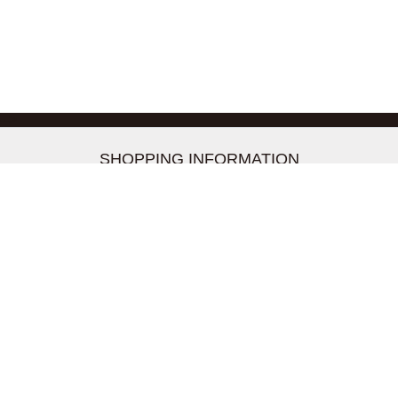
-->
SHOPPING INFORMATION
お支払いについて
配送について
返品交換について
【取扱上のご注意】
在庫表示について
クーリングオフについて
個人情報について
お問い合わせについて