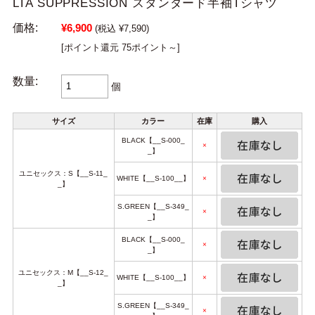
LTA SUPPRESSION スタンダード半袖Tシャツ
価格:
¥6,900
(税込 ¥7,590)
[ポイント還元 75ポイント～]
数量:
個
サイズ
カラー
在庫
購入
BLACK【__S-000_
×
_】
ユニセックス：S【__S-11_
WHITE【__S-100__】
×
_】
S.GREEN【__S-349_
×
_】
BLACK【__S-000_
×
_】
ユニセックス：M【__S-12_
WHITE【__S-100__】
×
_】
S.GREEN【__S-349_
×