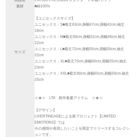
商品名
LTA SUPPRESSION スタンダード半袖Tシャツ
素材
■綿100%
【ユニセックスサイズ】
ユニセックス：S■着丈63cm,身幅47cm,肩幅42cm,袖丈
18cm
ユニセックス：M■着丈68cm,身幅52cm,肩幅46cm,袖丈
22cm
ユニセックス：L■着丈72cm,身幅55cm,肩幅50cm,袖丈
サイズ
22cm
ユニセックス：XL■着丈75cm,身幅60cm,肩幅55cm,袖丈
23cm
ユニセックス：XXL■着丈80cm,身幅65cm,肩幅59cm,袖丈
25cm
☆★☆ LTA 新作春夏アイテム ☆★☆
【デザイン】
LIVERTINEAGEによる新プロジェクト【LIMITED
EMOTIONS】では
今の感情や表現したいことを限定でリリースするコレクシ
ョンです。