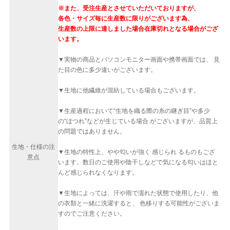
※また、受注生産とさせていただいておりますが、
各色・サイズ毎に生産数に限りがございます為、
生産数の上限に達しました場合在庫切れとなる場合がござ
います。
▼実物の商品とパソコンモニター画面や携帯画面では、 見
た目の色に多少違いがございます。
▼生地に他繊維が混紡している場合もございます。
▼生産過程において“生地を織る際の糸の継ぎ目”や多少
の“ほつれ”などが生じている場合 がございますが、品質上
の問題ではありません。
生地・仕様の注
▼生地の特性上、やや匂いが強く 感じられ るものもござ
意点
います。数日のご使用や陰干しなどで気になる匂いはほと
んど感じられなくなります。
▼生地によっては、汗や雨で濡れた状態で使用したり、他
の衣類と一緒に洗濯すると、 色移りする可能性がございま
すのでご注意ください。