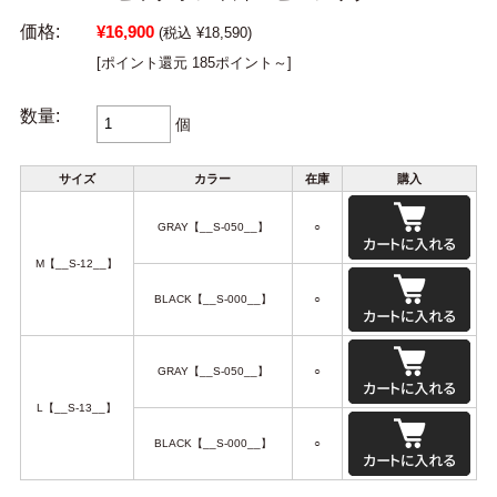
価格:
¥16,900
(税込 ¥18,590)
[ポイント還元 185ポイント～]
数量:
個
サイズ
カラー
在庫
購入
GRAY【__S-050__】
○
M【__S-12__】
BLACK【__S-000__】
○
GRAY【__S-050__】
○
L【__S-13__】
BLACK【__S-000__】
○