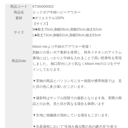
商品コード
KTSN000003
商品名
ビックボア中綿ヘビーアウター
素材
■ポリエステル100%
【サイズ】
M■着丈70cm,身幅58cm,肩幅55cm,袖丈62cm
サイズ
L■着丈73cm,身幅62cm,肩幅59cm,袖丈63cm
kitson meより中綿ボアアウター登場！
肌触りの良いボア素材を使用し、秋冬イチオシのアイテム
裏地にはしっかりと中綿を入れることで高い防寒性を実現
商品Data
しました。 袖口部分にさり気なくkitson meのロゴをデザ
インしております。
▼実物の商品とパソコンモニター画面や携帯画面では、見
た目の色に多少違いがございます。
▼撮影時はサンプル段階での撮影となります為、実際の商
品とのお色、見た目が異なる場合も御座います
▼生地に他繊維が混紡している場合もございます。
▼生産過程において“生地を織る際の糸の継ぎ目”や多少