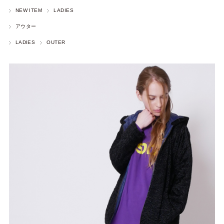
NEW ITEM
LADIES
アウター
LADIES
OUTER