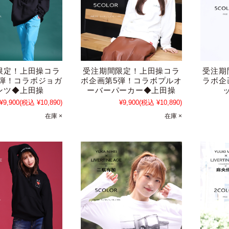
限定！上田操コラ
受注期間限定！上田操コラ
受注期
5弾！コラボジョガ
ボ企画第5弾！コラボプルオ
ラボ企
ンツ◆上田操
ーバーパーカー◆上田操
¥9,900
(税込 ¥10,890)
¥9,900
(税込 ¥10,890)
在庫 ×
在庫 ×