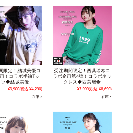
間限定！結城美優コ
受注期間限定！西葉瑞希コ
画！コラボ半袖Tシ
ラボ企画第4弾！コラボネッ
ャツ◆結城美優
クレス◆西葉瑞希
¥3,900
(税込 ¥4,290)
¥7,900
(税込 ¥8,690)
在庫 ×
在庫 ×