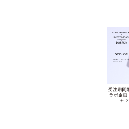
受注期間
ラボ企画
ャツ