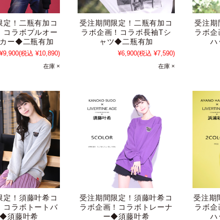
限定！二瓶有加コ
受注期間限定！二瓶有加コ
受注期
！コラボプルオー
ラボ企画！コラボ長袖Tシ
ラボ企
カー◆二瓶有加
ャツ◆二瓶有加
ハ
¥9,900
(税込 ¥10,890)
¥6,900
(税込 ¥7,590)
在庫 ×
在庫 ×
限定！須藤叶希コ
受注期間限定！須藤叶希コ
受注期
！コラボトートバ
ラボ企画！コラボトレーナ
ラボ企
◆須藤叶希
ー◆須藤叶希
ハ