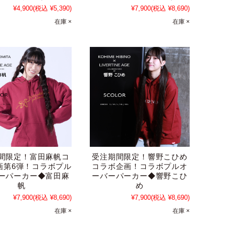
¥4,900
(税込 ¥5,390)
¥7,900
(税込 ¥8,690)
在庫 ×
在庫 ×
間限定！富田麻帆コ
受注期間限定！響野こひめ
画第6弾！コラボプル
コラボ企画！コラボプルオ
ーパーカー◆富田麻
ーバーパーカー◆響野こひ
帆
め
¥7,900
(税込 ¥8,690)
¥7,900
(税込 ¥8,690)
在庫 ×
在庫 ×