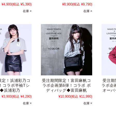
¥4,900
(税込 ¥5,390)
¥8,900
(税込 ¥9,790)
在庫 ×
在庫 ×
限定！浜浦彩乃コ
受注期間限定！富田麻帆コ
受注期
！コラボ半袖Tシ
ラボ企画第6弾！コラボ ボ
ラボ企
◆浜浦彩乃
ディバッグ◆富田麻帆
オーバ
¥3,900
(税込 ¥4,290)
¥10,900
(税込 ¥11,990)
在庫 ×
在庫 ×