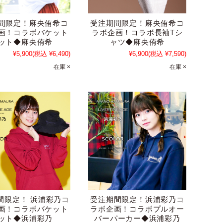
間限定！麻央侑希コ
受注期間限定！麻央侑希コ
画！コラボバケット
ラボ企画！コラボ長袖Tシ
ット◆麻央侑希
ャツ◆麻央侑希
¥5,900
(税込 ¥6,490)
¥6,900
(税込 ¥7,590)
在庫 ×
在庫 ×
間限定！ 浜浦彩乃コ
受注期間限定！浜浦彩乃コ
画！コラボバケット
ラボ企画！コラボプルオー
ット◆浜浦彩乃
バーパーカー◆浜浦彩乃