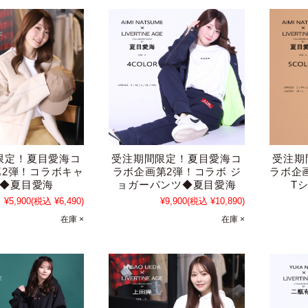
限定！夏目愛海コ
受注期間限定！夏目愛海コ
受注期
第2弾！コラボキャ
ラボ企画第2弾！コラボ ジ
ラボ企
◆夏目愛海
ョガーパンツ◆夏目愛海
T
¥5,900
(税込 ¥6,490)
¥9,900
(税込 ¥10,890)
在庫 ×
在庫 ×