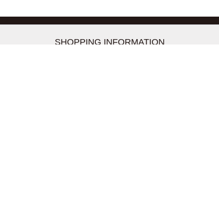
-->
SHOPPING INFORMATION
お支払いについて
配送について
返品交換について
【取扱上のご注意】
在庫表示について
クーリングオフについて
個人情報について
お問い合わせについて
株式会社UDG
〒162-0837 東京都新宿区納戸町26-8 Nテラス市ヶ谷
2階