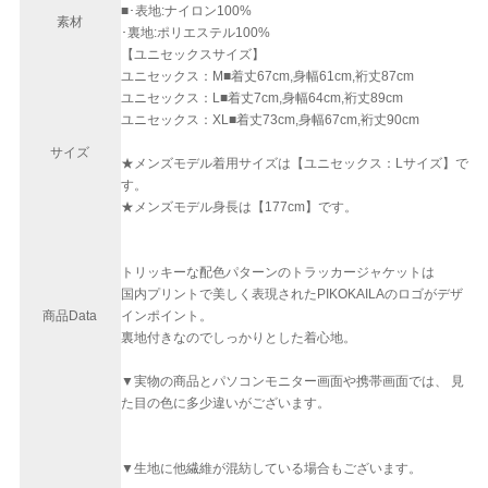
■･表地:ナイロン100%
素材
･裏地:ポリエステル100%
【ユニセックスサイズ】
ユニセックス：M■着丈67cm,身幅61cm,裄丈87cm
ユニセックス：L■着丈7cm,身幅64cm,裄丈89cm
ユニセックス：XL■着丈73cm,身幅67cm,裄丈90cm
サイズ
★メンズモデル着用サイズは【ユニセックス：Lサイズ】で
す。
★メンズモデル身長は【177cm】です。
トリッキーな配色パターンのトラッカージャケットは
国内プリントで美しく表現されたPIKOKAILAのロゴがデザ
商品Data
インポイント。
裏地付きなのでしっかりとした着心地。
▼実物の商品とパソコンモニター画面や携帯画面では、 見
た目の色に多少違いがございます。
▼生地に他繊維が混紡している場合もございます。