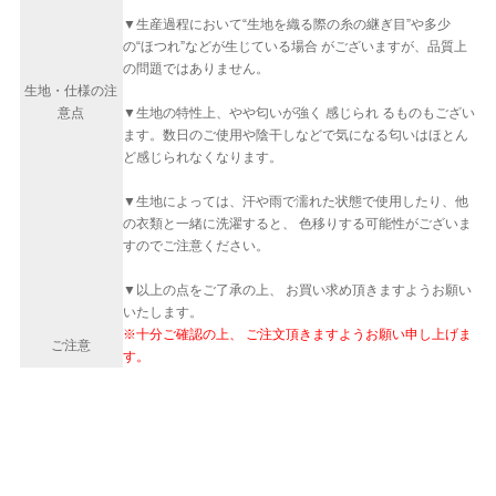
▼生産過程において“生地を織る際の糸の継ぎ目”や多少
の“ほつれ”などが生じている場合 がございますが、品質上
の問題ではありません。
生地・仕様の注
意点
▼生地の特性上、やや匂いが強く 感じられ るものもござい
ます。数日のご使用や陰干しなどで気になる匂いはほとん
ど感じられなくなります。
▼生地によっては、汗や雨で濡れた状態で使用したり、他
の衣類と一緒に洗濯すると、 色移りする可能性がございま
すのでご注意ください。
▼以上の点をご了承の上、 お買い求め頂きますようお願い
いたします。
※十分ご確認の上、 ご注文頂きますようお願い申し上げま
ご注意
す。