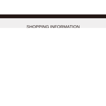
-->
SHOPPING INFORMATION
お支払いについて
配送について
返品交換について
【取扱上のご注意】
在庫表示について
クーリングオフについて
個人情報について
お問い合わせについて
株式会社UDG