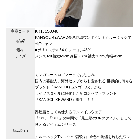
商品コード
KR18SS0046
KANGOL REWARD金糸刺繍ワンポイントクルーネック半
商品名
袖Tシャツ
素材
■ポリエステル54％ レーヨン46%
サイズ
メンズ:M■着丈69cm 身幅51cm 袖丈20cm 肩幅48cm
カンガルーのロゴマークでおなじみ
国内の芸能人、海外セレブからも愛される 世界的に有名な
ブランド「KANGOL(カンゴール)」から
ライフスタイルに特化した新コンセプトブランド
「KANGOL REWARD」誕生！！！
部屋着としても使えるワンマイルウェア
「ON」「OFF」の中間で「最上級のONスタイル」として
使えるアイテムシリーズ
商品Data
クルーネックTシャツの裾部分に金色の刺繍を施したワン