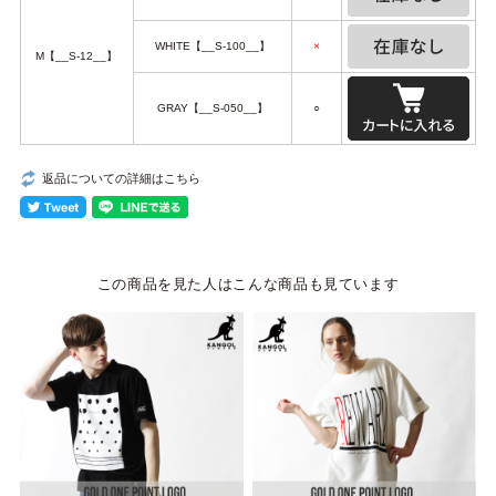
WHITE【__S-100__】
×
M【__S-12__】
GRAY【__S-050__】
○
返品についての詳細はこちら
この商品を見た人はこんな商品も見ています