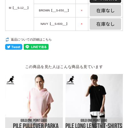
M【__S-12__】
BROWN【__S-650__】
×
NAVY【__S-600__】
×
返品についての詳細はこちら
この商品を見た人はこんな商品も見ています