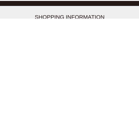
-->
SHOPPING INFORMATION
お支払いについて
配送について
返品交換について
【取扱上のご注意】
在庫表示について
クーリングオフについて
個人情報について
お問い合わせについて
株式会社UDG
〒162-0837 東京都新宿区納戸町26-8 Nテラス市ヶ谷
2階
TEL03-5939-6305 FAX:03-6228-1609
info-livertineage@livertineage.com