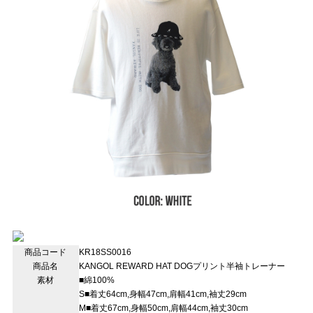
商品コード
KR18SS0016
商品名
KANGOL REWARD HAT DOGプリント半袖トレーナー
素材
■綿100%
S■着丈64cm,身幅47cm,肩幅41cm,袖丈29cm
M■着丈67cm,身幅50cm,肩幅44cm,袖丈30cm