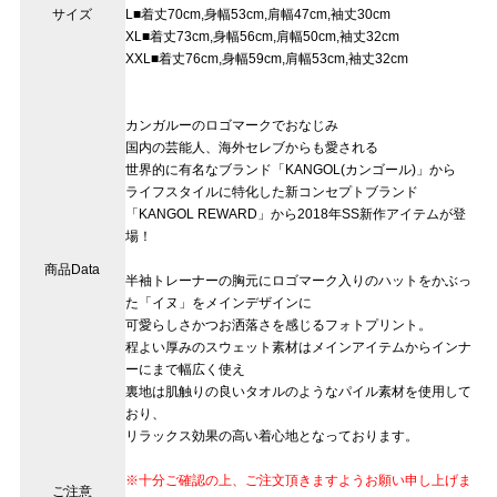
サイズ
L■着丈70cm,身幅53cm,肩幅47cm,袖丈30cm
XL■着丈73cm,身幅56cm,肩幅50cm,袖丈32cm
XXL■着丈76cm,身幅59cm,肩幅53cm,袖丈32cm
カンガルーのロゴマークでおなじみ
国内の芸能人、海外セレブからも愛される
世界的に有名なブランド「KANGOL(カンゴール)」から
ライフスタイルに特化した新コンセプトブランド
「KANGOL REWARD」から2018年SS新作アイテムが登
場！
商品Data
半袖トレーナーの胸元にロゴマーク入りのハットをかぶっ
た「イヌ」をメインデザインに
可愛らしさかつお洒落さを感じるフォトプリント。
程よい厚みのスウェット素材はメインアイテムからインナ
ーにまで幅広く使え
裏地は肌触りの良いタオルのようなパイル素材を使用して
おり、
リラックス効果の高い着心地となっております。
※十分ご確認の上、ご注文頂きますようお願い申し上げま
ご注意