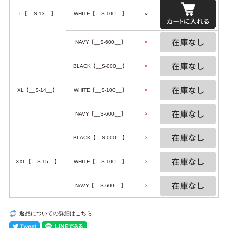
L【__S-13__】
WHITE【__S-100__】
○
NAVY【__S-600__】
×
BLACK【__S-000__】
×
XL【__S-14__】
WHITE【__S-100__】
×
NAVY【__S-600__】
×
BLACK【__S-000__】
×
XXL【__S-15__】
WHITE【__S-100__】
×
NAVY【__S-600__】
×
返品についての詳細はこちら