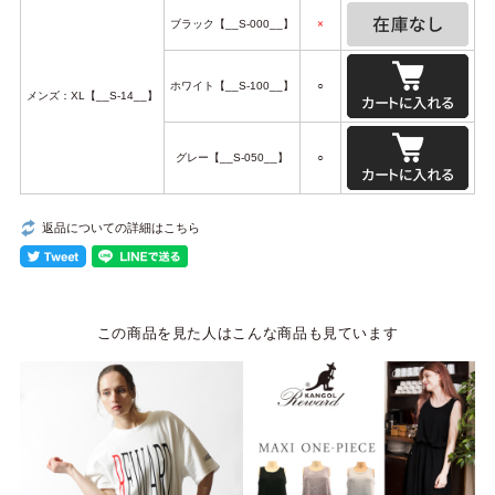
ブラック【__S-000__】
×
ホワイト【__S-100__】
○
メンズ：XL【__S-14__】
グレー【__S-050__】
○
返品についての詳細はこちら
この商品を見た人はこんな商品も見ています