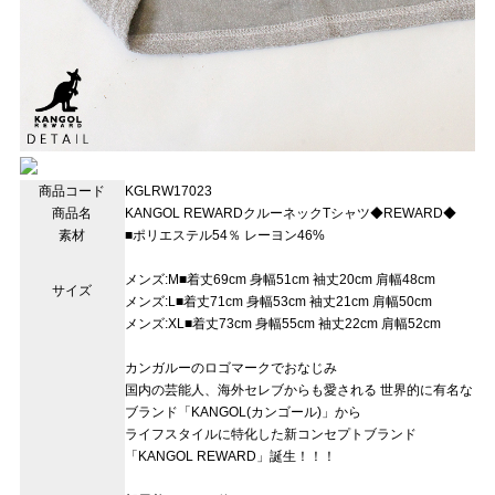
商品コード
KGLRW17023
商品名
KANGOL REWARDクルーネックTシャツ◆REWARD◆
素材
■ポリエステル54％ レーヨン46%
メンズ:M■着丈69cm 身幅51cm 袖丈20cm 肩幅48cm
サイズ
メンズ:L■着丈71cm 身幅53cm 袖丈21cm 肩幅50cm
メンズ:XL■着丈73cm 身幅55cm 袖丈22cm 肩幅52cm
カンガルーのロゴマークでおなじみ
国内の芸能人、海外セレブからも愛される 世界的に有名な
ブランド「KANGOL(カンゴール)」から
ライフスタイルに特化した新コンセプトブランド
「KANGOL REWARD」誕生！！！