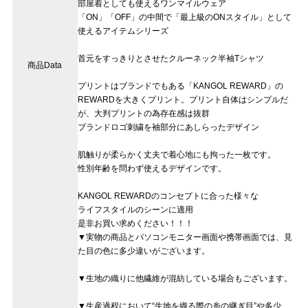
部屋着としても使えるワンマイルウェア
「ON」「OFF」の中間で「最上級のONスタイル」として
使えるアイテムシリーズ
首元をすっきりとさせたクルーネック半袖Tシャツ
商品Data
プリントはブランドでもある「KANGOL REWARD」の
REWARDを大きくプリント。プリント自体はシンプルだ
が、大判プリントの為存在感は抜群
ブランドロゴ刺繍を袖部分にあしらったデザイン
肌触りが柔らかく丈夫で着心地にも拘った一枚です。
性別年齢を問わず使えるデザインです。
KANGOL REWARDのコンセプトに合った様々な
ライフスタイルのシーンに適用
是非お買い求めください！！！
▼実物の商品とパソコンモニター画面や携帯画面では、見
た目の色に多少違いがございます。
▼生地の織りに他繊維が混紡している場合もございます。
▼生産過程において“生地を織る際の糸の継ぎ目”や多少