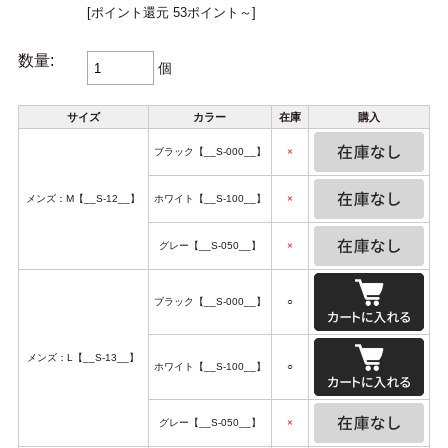
[ポイント還元 53ポイント～]
数量:
個
サイズ
カラー
在庫
購入
ブラック【__S-000__】
×
メンズ：M【__S-12__】
ホワイト【__S-100__】
×
グレー【__S-050__】
×
ブラック【__S-000__】
○
メンズ：L【__S-13__】
ホワイト【__S-100__】
○
グレー【__S-050__】
×