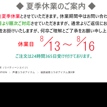
 AGE（リバティーンエイジ）
ATION
声優コラボアイテム
福原綾香コラボアイテム第3弾