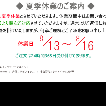
 AGE（リバティーンエイジ）
ATION
声優コラボアイテム
小山百代コラボアイテム第4弾