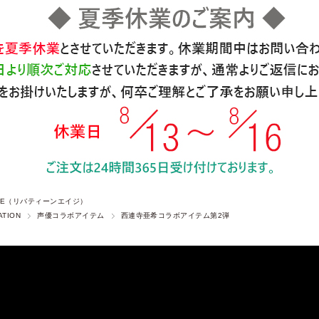
 AGE（リバティーンエイジ）
ATION
声優コラボアイテム
西連寺亜希コラボアイテム第2弾