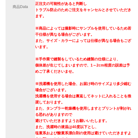
正注文の可能性があると判断し
商品Data
トラブル防止のためご注文をキャンセルとさせていただき
ます。
※商品によっては撮影時にサンプルを使用しているため若
干仕様が異なる場合がございます。
また、サイズ・カラーによっては仕様が異なる場合もござ
います。
※手作業で縫製をしているため縫製の仕様により、
個体差が生じてしまいますので、1～2cm程度の誤差は予
めご了承くださいませ。
※洗濯機を使用した場合、お届け時のサイズより多少縮む
場合がございます。
洗濯機を使用する場合は裏返してネットに入れることを推
奨しております。
また、タンブラー乾燥機を使用しますとプリントが剥がれ
る恐れがありますので
避けていただきますようお願いいたします。
また、洗濯時の液温は40度以下とし、
塩素系および酸素系漂白剤の使用は避けていただきますよ