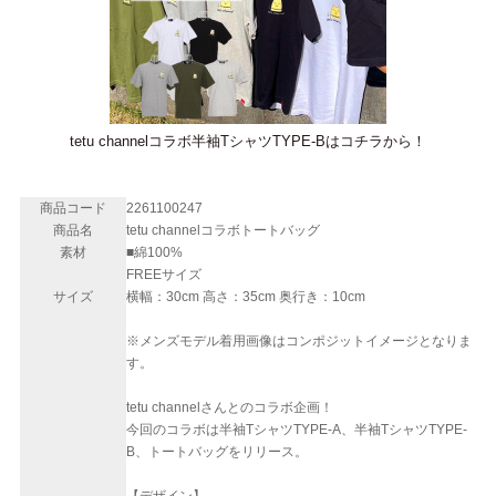
tetu channelコラボ半袖TシャツTYPE-Bはコチラから！
商品コード
2261100247
商品名
tetu channelコラボトートバッグ
素材
■綿100%
FREEサイズ
サイズ
横幅：30cm 高さ：35cm 奥行き：10cm
※メンズモデル着用画像はコンポジットイメージとなりま
す。
tetu channelさんとのコラボ企画！
今回のコラボは半袖TシャツTYPE-A、半袖TシャツTYPE-
B、トートバッグをリリース。
【デザイン】