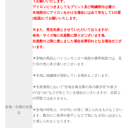
うお願いいたします。
アイロンにつきましてもプリント及び刺繍部分は避け、
生地部分にアイロンをかける場合にはあて布をして110度
(低温)にてお願いいたします。
※また、受注生産とさせていただいておりますが、
各色・サイズ毎に生産数に限りがございます為、
生産数の上限に達しました場合在庫切れとなる場合がござ
います。
▼実物の商品とパソコンモニター画面や携帯画面では、見
た目の色に多少違いがございます。
▼生地に他繊維が混紡している場合もございます。
▼生産過程において“生地を織る際の糸の継ぎ目”や多少
の“ほつれ”などが生じている場合がございますが、品質上
の問題ではありません。
生地・仕様の注意
▼生地の特性上、やや匂いが強く 感じられるものもござい
点
ます。数日のご使用や陰干しなどで気になる匂いはほとん
ど感じられなくなります。