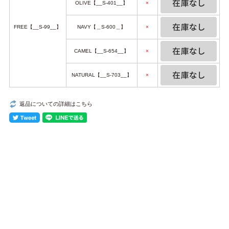
OLIVE【__S-401__】
×
FREE【__S-99__】
NAVY【＿S-600＿】
×
CAMEL【__S-654__】
×
NATURAL【__S-703__】
×
返品についての詳細はこちら