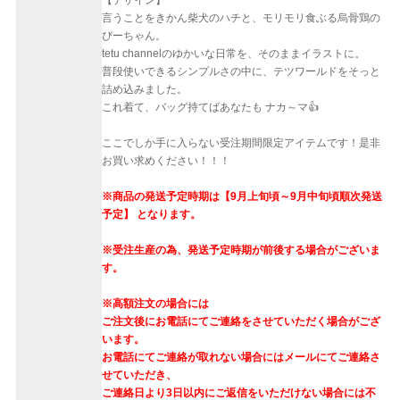
言うことをきかん柴犬のハチと、モリモリ食ぶる烏骨鶏の
ぴーちゃん。
tetu channelのゆかいな日常を、そのままイラストに。
普段使いできるシンプルさの中に、テツワールドをそっと
詰め込みました。
これ着て、バッグ持てばあなたも ナカ～マ👍
ここでしか手に入らない受注期間限定アイテムです！是非
お買い求めください！！！
※商品の発送予定時期は【9月上旬頃～9月中旬頃順次発送
予定】 となります。
※受注生産の為、発送予定時期が前後する場合がございま
す。
※高額注文の場合には
ご注文後にお電話にてご連絡をさせていただく場合がござ
います。
お電話にてご連絡が取れない場合にはメールにてご連絡さ
せていただき、
ご連絡日より3日以内にご返信をいただけない場合には不