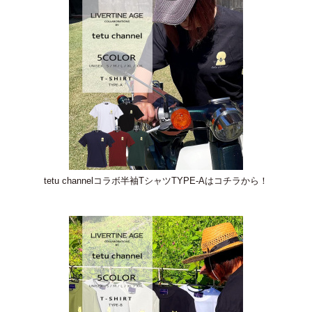
tetu channelコラボ半袖TシャツTYPE-Aはコチラから！