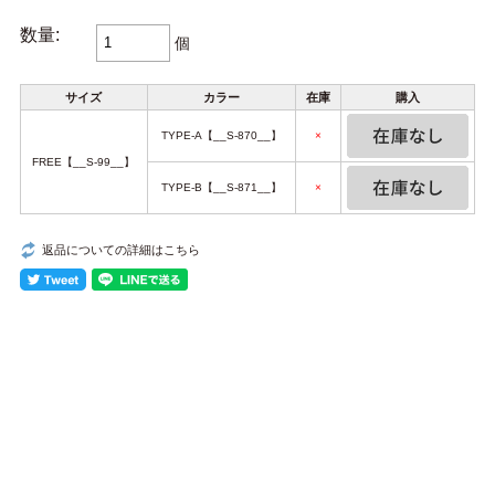
数量:
個
サイズ
カラー
在庫
購入
TYPE-A【__S-870__】
×
FREE【__S-99__】
TYPE-B【__S-871__】
×
返品についての詳細はこちら