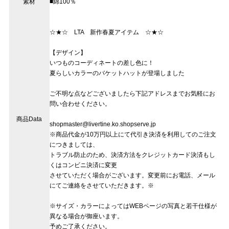
素材
■綿100％
☆★☆ LTA 新作春夏アイテム ☆★☆
【デザイン】
いつものコーディネートの差し色に！
夏らしいカラーのバケットハットが登場しました
ご不明な点などございましたら下記アドレスまでお気軽にお
問い合わせください。
商品Data
shopmaster@livertine.ko.shopserve.jp
※商品代金が10万円以上にて代引き決済を利用してのご注文
につきましては、
トラブル防止のため、決済方法をクレジットカード決済もし
くはコンビニ決済に変更
させていただく場合がございます。変更前にお電話、メール
にてご連絡をさせていただきます。※
※サイズ・カラーによってはWEBページの写真と若干仕様が
異なる場合が御座います。
予めご了承ください。