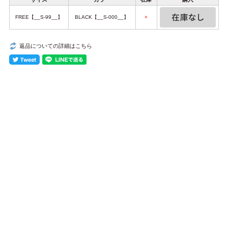
FREE【__S-99__】
BLACK【__S-000__】
×
返品についての詳細はこちら