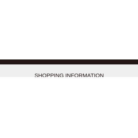
-->
SHOPPING INFORMATION
お支払いについて
配送について
返品交換について
【取扱上のご注意】
在庫表示について
クーリングオフについて