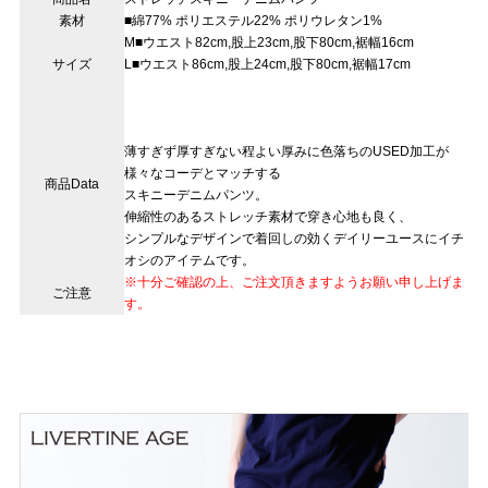
素材
■綿77% ポリエステル22% ポリウレタン1%
M■ウエスト82cm,股上23cm,股下80cm,裾幅16cm
サイズ
L■ウエスト86cm,股上24cm,股下80cm,裾幅17cm
薄すぎず厚すぎない程よい厚みに色落ちのUSED加工が
様々なコーデとマッチする
商品Data
スキニーデニムパンツ。
伸縮性のあるストレッチ素材で穿き心地も良く、
シンプルなデザインで着回しの効くデイリーユースにイチ
オシのアイテムです。
※十分ご確認の上、ご注文頂きますようお願い申し上げま
ご注意
す。