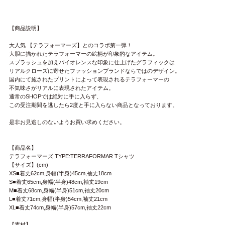
【商品説明】
大人気 【テラフォーマーズ】とのコラボ第一弾！
大胆に描かれたテラフォーマーの絵柄が印象的なアイテム。
スプラッシュを加えバイオレンスな印象に仕上げたグラフィックは
リアルクローズに寄せたファッションブランドならではのデザイン。
国内にて施されたプリントによって表現されるテラフォーマーの
不気味さがリアルに表現されたアイテム。
通常のSHOPでは絶対に手に入らず、
この受注期間を逃したら2度と手に入らない商品となっております。
是非お見逃しのないようお買い求めください。
【商品名】
テラフォーマーズ TYPE:TERRAFORMAR Tシャツ
【サイズ】(cm)
XS■着丈62cm,身幅(半身)45cm,袖丈18cm
S■着丈65cm,身幅(半身)48cm,袖丈19cm
M■着丈68cm,身幅(半身)51cm,袖丈20cm
L■着丈71cm,身幅(半身)54cm,袖丈21cm
XL■着丈74cm,身幅(半身)57cm,袖丈22cm
【素材】