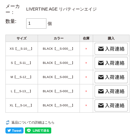
メーカ
LIVERTINE AGE リバティーンエイジ
ー：
数量:
個
サイズ
カラー
在庫
購入
XS【__S-10__】
BLACK【__S-000__】
×
S【__S-11__】
BLACK【__S-000__】
×
M【__S-12__】
BLACK【__S-000__】
×
L【__S-13__】
BLACK【__S-000__】
×
XL【__S-14__】
BLACK【__S-000__】
×
返品についての詳細はこちら