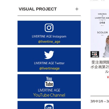
VISUAL PROJECT
受注期間
ボ企画第
ル
¥
3件中1件～