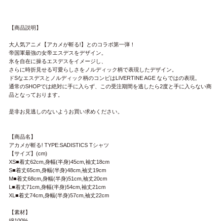
【商品説明】
大人気アニメ【アカメが斬る!】とのコラボ第一弾！
帝国軍最強の女帝エスデスをデザイン。
氷を自在に操るエスデスをイメージし、
さらに時折見せる可愛らしさをノルディック柄で表現したデザイン。
ドSなエスデスとノルディック柄のコンビはLIVERTINE AGE ならではの表現。
通常のSHOPでは絶対に手に入らず、この受注期間を逃したら2度と手に入らない商
品となっております。
是非お見逃しのないようお買い求めください。
【商品名】
アカメが斬る! TYPE:SADISTICS Tシャツ
【サイズ】(cm)
XS■着丈62cm,身幅(半身)45cm,袖丈18cm
S■着丈65cm,身幅(半身)48cm,袖丈19cm
M■着丈68cm,身幅(半身)51cm,袖丈20cm
L■着丈71cm,身幅(半身)54cm,袖丈21cm
XL■着丈74cm,身幅(半身)57cm,袖丈22cm
【素材】
綿100%