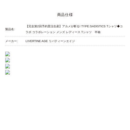
商品仕様
【完全第2回予約受注生産】アカメが斬る! TYPE:SADISTICS Tシャツ◆コ
製品名:
ラボ コラボレーション メンズ レディース Tシャツ 半袖
メーカー:
LIVERTINE AGE リバティーンエイジ