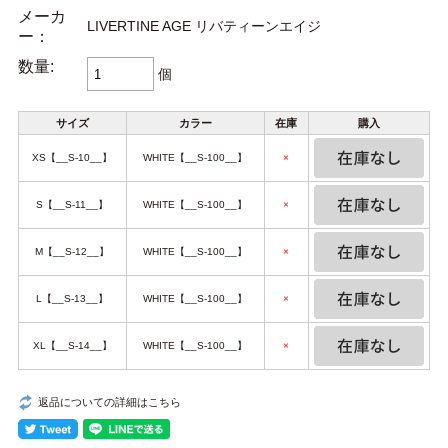
メーカ
LIVERTINE AGE リバティーンエイジ
ー：
数量:
個
サイズ
カラー
在庫
購入
XS【__S-10__】
WHITE【__S-100__】
×
S【__S-11__】
WHITE【__S-100__】
×
M【__S-12__】
WHITE【__S-100__】
×
L【__S-13__】
WHITE【__S-100__】
×
XL【__S-14__】
WHITE【__S-100__】
×
返品についての詳細はこちら