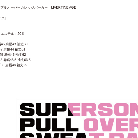
ルオーバーカレッジパーカー LIVERTINE AGE
ク]
リエステル：20％
)
幅45 肩幅43 袖丈60
47 肩幅44 袖丈61
49 肩幅45 袖丈62
2 肩幅46.5 袖丈63.5
幅55 肩幅48 袖丈25