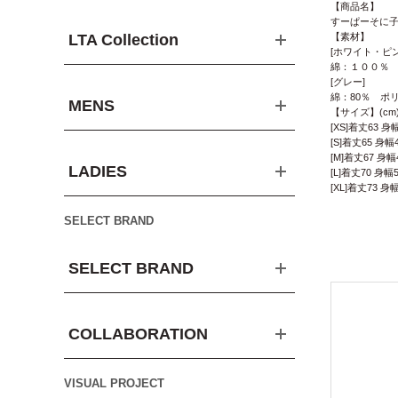
【商品名】
すーぱーそに子プ
LTA Collection
【素材】
[ホワイト・ピン
綿：１００％
[グレー]
綿：80％ ポ
MENS
【サイズ】(cm
[XS]着丈63 身
[S]着丈65 身幅
[M]着丈67 身幅
LADIES
[L]着丈70 身幅5
[XL]着丈73 身
SELECT BRAND
SELECT BRAND
COLLABORATION
VISUAL PROJECT