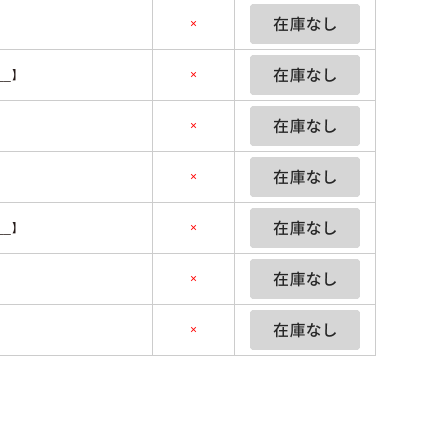
】
×
__】
×
】
×
】
×
__】
×
】
×
】
×