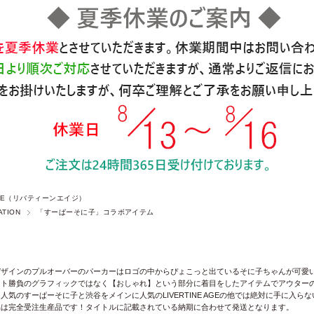
 AGE（リバティーンエイジ）
ATION
「すーぱーそに子」コラボアイテム
デザインのプルオーバーのパーカーはロゴの中からぴょこっと出ているそに子ちゃんが可愛い
クト勝負のグラフィックではなく【おしゃれ】という部分に着目をしたアイテムでアウターの
人気のすーぱーそに子と渋谷をメインに人気のLIVERTINE AGEの他では絶対に手に入
品は完全受注生産品です！タイトルに記載されている納期に合わせて発送となります。