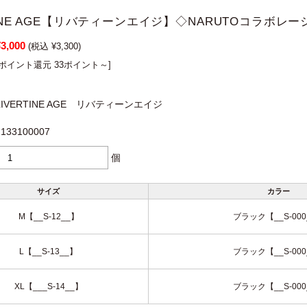
TINE AGE【リバティーンエイジ】◇NARUTOコラボレーシ
¥3,000
(税込 ¥3,300)
[ポイント還元 33ポイント～]
LIVERTINE AGE リバティーンエイジ
2133100007
個
サイズ
カラー
M【__S-12__】
ブラック【__S-000
L【__S-13__】
ブラック【__S-000
XL【___S-14__】
ブラック【__S-000