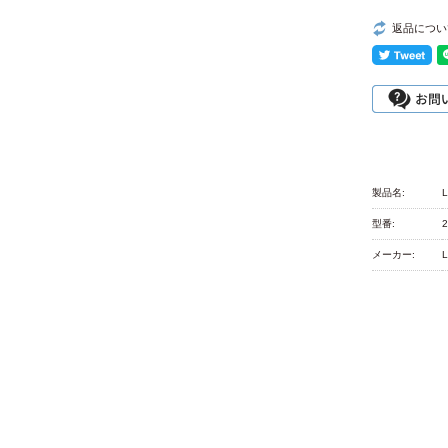
返品につい
製品名:
型番:
2
メーカー: