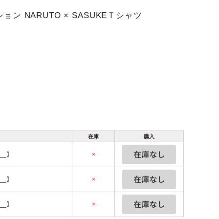
ョン NARUTO × SASUKEＴシャツ
在庫
購入
__】
×
__】
×
__】
×