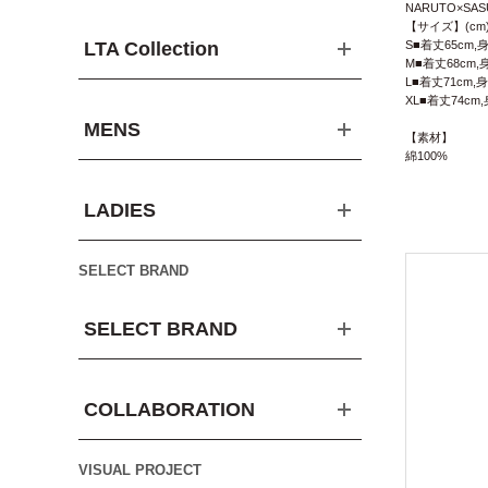
NARUTO×SA
【サイズ】(cm
LTA Collection
S■着丈65cm,身
M■着丈68cm,
L■着丈71cm,身
XL■着丈74cm,
MENS
【素材】
綿100%
LADIES
SELECT BRAND
SELECT BRAND
COLLABORATION
VISUAL PROJECT