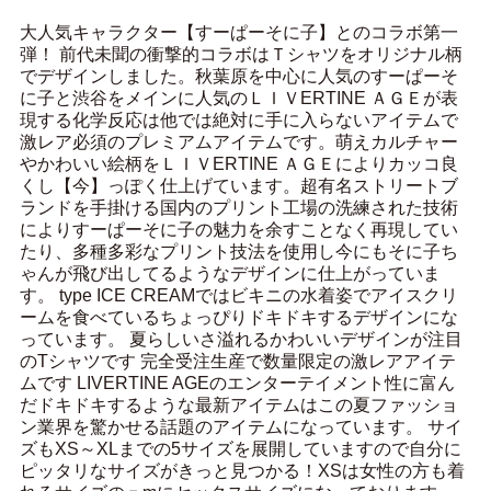
大人気キャラクター【すーぱーそに子】とのコラボ第一
弾！ 前代未聞の衝撃的コラボはＴシャツをオリジナル柄
でデザインしました。秋葉原を中心に人気のすーぱーそ
に子と渋谷をメインに人気のＬＩＶERTINE ＡＧＥが表
現する化学反応は他では絶対に手に入らないアイテムで
激レア必須のプレミアムアイテムです。萌えカルチャー
やかわいい絵柄をＬＩＶERTINE ＡＧＥによりカッコ良
くし【今】っぽく仕上げています。超有名ストリートブ
ランドを手掛ける国内のプリント工場の洗練された技術
によりすーぱーそに子の魅力を余すことなく再現してい
たり、多種多彩なプリント技法を使用し今にもそに子ち
ゃんが飛び出してるようなデザインに仕上がっていま
す。 type ICE CREAMではビキニの水着姿でアイスクリ
ームを食べているちょっぴりドキドキするデザインにな
っています。 夏らしいさ溢れるかわいいデザインが注目
のTシャツです 完全受注生産で数量限定の激レアアイテ
ムです LIVERTINE AGEのエンターテイメント性に富ん
だドキドキするような最新アイテムはこの夏ファッショ
ン業界を驚かせる話題のアイテムになっています。 サイ
ズもXS～XLまでの5サイズを展開していますので自分に
ピッタリなサイズがきっと見つかる！XSは女性の方も着