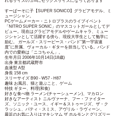
れるサイズのュmにセックスサイズになっております
すーぱーそに子【SUPER SONICO】グラビアモデル、ミ
ュージシャン。
PCゲームメーカー・ニトロプラスのライブイベント
「NITRO SUPER SONIC」のマスコットガールとしてデ
ビュー。現在はグラビアモデルやゲームキャラ、ミュー
ジシャンとして活躍する傍ら、現役大学生として勉学に
励む。 ガールズ・スリーピース・バンド"第一宇宙速
度"に所属、ヴォーカル・ギターを担当している。バンド
内での愛称は「ニコちゃん」。
生年月日 2006年10月14日(18歳)
出身 東京都武蔵野市
血液型 A型
身長 158 cm
スリーサイズ B90 - W57 - H87
趣味 お風呂、猫と遊ぶこと、ゲーム
特技 ギター、料理(和食)
好きな食べ物 ラーメン(チャーシューメン)、マカロン
好きなアーティスト ニルヴァーナ、フー・ファイター
ズ、ソニック・ユース、イギー＆ストゥージズ、ザ・ク
ラッシュ、パティ・スミス、アヴリル・ラヴィーン。
最近のお気に入りはマキシマム ザ ホルモンとグリズリー