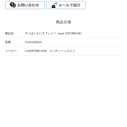
商品仕様
製品名:
すーぱーそに子 Tシャツ（type ICECREAM）
型番:
2132100010
メーカー:
LIVERTINE AGE リバティーンエイジ