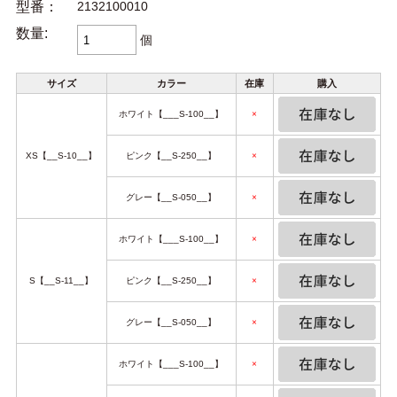
型番：
2132100010
数量:
個
サイズ
カラー
在庫
購入
ホワイト【___S-100__】
×
XS【__S-10__】
ピンク【__S-250__】
×
グレー【__S-050__】
×
ホワイト【___S-100__】
×
S【__S-11__】
ピンク【__S-250__】
×
グレー【__S-050__】
×
ホワイト【___S-100__】
×