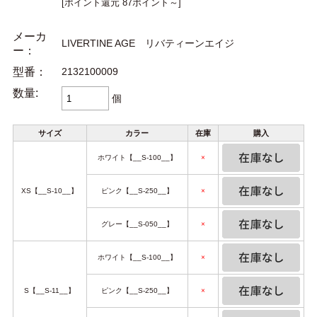
[ポイント還元 87ポイント～]
メーカ
LIVERTINE AGE リバティーンエイジ
ー：
型番：
2132100009
数量:
個
サイズ
カラー
在庫
購入
ホワイト【__S-100__】
×
XS【__S-10__】
ピンク【__S-250__】
×
グレー【__S-050__】
×
ホワイト【__S-100__】
×
S【__S-11__】
ピンク【__S-250__】
×