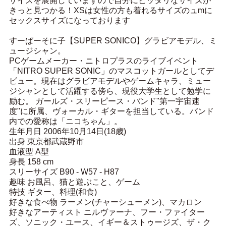
サイズを展開していますので自分にピッタリなサイズが
きっと見つかる！XSは女性の方も着れるサイズのュmに
セックスサイズになっております
すーぱーそに子【SUPER SONICO】グラビアモデル、ミ
ュージシャン。
PCゲームメーカー・ニトロプラスのライブイベント
「NITRO SUPER SONIC」のマスコットガールとしてデ
ビュー。現在はグラビアモデルやゲームキャラ、ミュー
ジシャンとして活躍する傍ら、現役大学生として勉学に
励む。 ガールズ・スリーピース・バンド"第一宇宙速
度"に所属、ヴォーカル・ギターを担当している。バンド
内での愛称は「ニコちゃん」。
生年月日 2006年10月14日(18歳)
出身 東京都武蔵野市
血液型 A型
身長 158 cm
スリーサイズ B90 - W57 - H87
趣味 お風呂、猫と遊ぶこと、ゲーム
特技 ギター、料理(和食)
好きな食べ物 ラーメン(チャーシューメン)、マカロン
好きなアーティスト ニルヴァーナ、フー・ファイター
ズ、ソニック・ユース、イギー＆ストゥージズ、ザ・ク