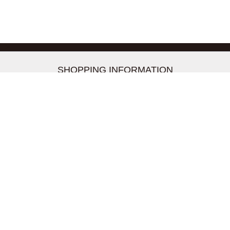
-->
SHOPPING INFORMATION
お支払いについて
配送について
返品交換について
【取扱上のご注意】
在庫表示について
クーリングオフについて
個人情報について
お問い合わせについて