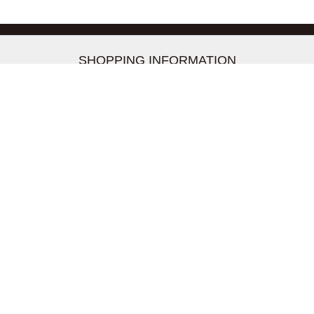
-->
SHOPPING INFORMATION
お支払いについて
配送について
返品交換について
【取扱上のご注意】
在庫表示について
クーリングオフについて
個人情報について
お問い合わせについて
株式会社UDG
〒162-0837 東京都新宿区納戸町26-8 Nテラス市ヶ谷
2階