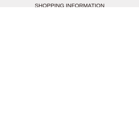
SHOPPING INFORMATION
お支払いについて
配送について
返品交換について
【取扱上のご注意】
在庫表示について
クーリングオフについて
個人情報について
お問い合わせについて
株式会社UDG
〒162-0837 東京都新宿区納戸町26-8 Nテラス市ヶ谷
2階
TEL03-5939-6305 FAX:03-6228-1609
info-livertineage@livertineage.com
個人情報の取扱いについて