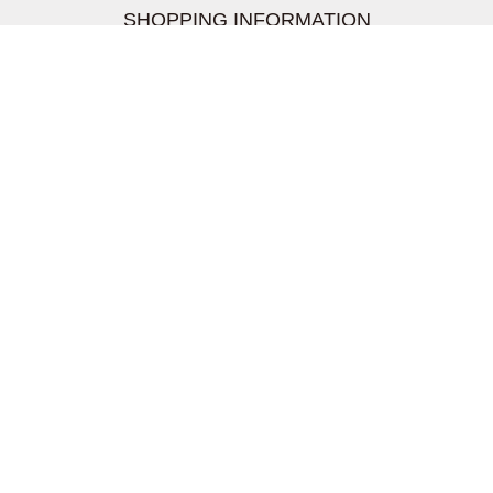
SHOPPING INFORMATION
お支払いについて
配送について
返品交換について
【取扱上のご注意】
在庫表示について
クーリングオフについて
個人情報について
お問い合わせについて
株式会社UDG
〒162-0837 東京都新宿区納戸町26-8 Nテラス市ヶ谷
2階
TEL03-5939-6305 FAX:03-6228-1609
info-livertineage@livertineage.com
個人情報の取扱いについて