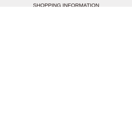
SHOPPING INFORMATION
お支払いについて
配送について
返品交換について
【取扱上のご注意】
在庫表示について
クーリングオフについて
個人情報について
お問い合わせについて
株式会社UDG
〒162-0837 東京都新宿区納戸町26-8 Nテラス市ヶ谷
2階
TEL03-5939-6305 FAX:03-6228-1609
info-livertineage@livertineage.com
個人情報の取扱いについて