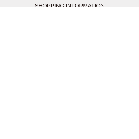
SHOPPING INFORMATION
お支払いについて
配送について
返品交換について
【取扱上のご注意】
在庫表示について
クーリングオフについて
個人情報について
お問い合わせについて
株式会社UDG
〒162-0837 東京都新宿区納戸町26-8 Nテラス市ヶ谷
2階
TEL03-5939-6305 FAX:03-6228-1609
info-livertineage@livertineage.com
個人情報の取扱いについて