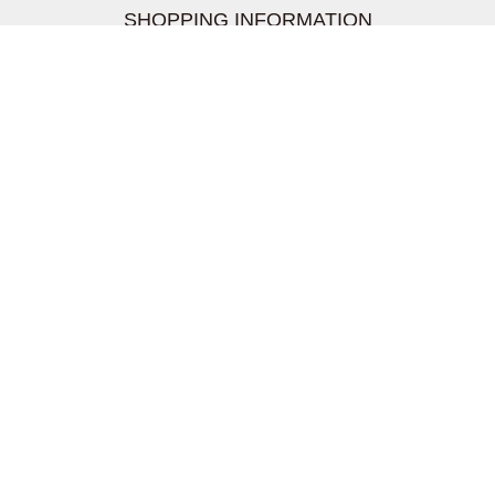
SHOPPING INFORMATION
お支払いについて
配送について
返品交換について
【取扱上のご注意】
在庫表示について
クーリングオフについて
個人情報について
お問い合わせについて
株式会社UDG
〒162-0837 東京都新宿区納戸町26-8 Nテラス市ヶ谷
2階
TEL03-5939-6305 FAX:03-6228-1609
info-livertineage@livertineage.com
個人情報の取扱いについて