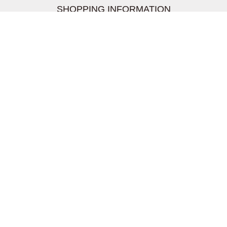
SHOPPING INFORMATION
お支払いについて
配送について
返品交換について
【取扱上のご注意】
在庫表示について
クーリングオフについて
個人情報について
お問い合わせについて
株式会社UDG
〒162-0837 東京都新宿区納戸町26-8 Nテラス市ヶ谷
2階
TEL03-5939-6305 FAX:03-6228-1609
info-livertineage@livertineage.com
個人情報の取扱いについて