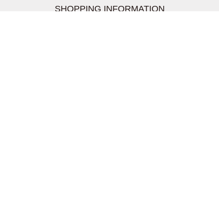
SHOPPING INFORMATION
お支払いについて
配送について
返品交換について
【取扱上のご注意】
在庫表示について
クーリングオフについて
個人情報について
お問い合わせについて
株式会社UDG
〒162-0837 東京都新宿区納戸町26-8 Nテラス市ヶ谷
2階
TEL03-5939-6305 FAX:03-6228-1609
info-livertineage@livertineage.com
個人情報の取扱いについて