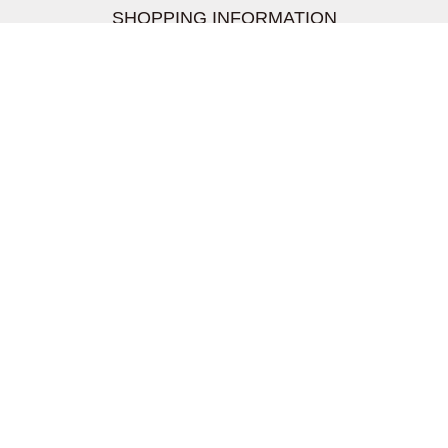
SHOPPING INFORMATION
お支払いについて
配送について
返品交換について
【取扱上のご注意】
在庫表示について
クーリングオフについて
個人情報について
お問い合わせについて
株式会社UDG
〒162-0837 東京都新宿区納戸町26-8 Nテラス市ヶ谷
2階
TEL03-5939-6305 FAX:03-6228-1609
info-livertineage@livertineage.com
個人情報の取扱いについて