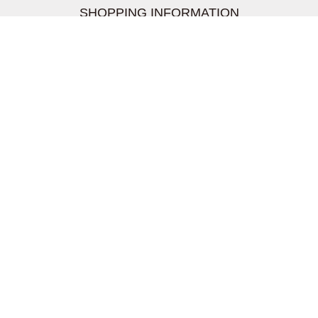
SHOPPING INFORMATION
お支払いについて
配送について
返品交換について
【取扱上のご注意】
在庫表示について
クーリングオフについて
個人情報について
お問い合わせについて
株式会社UDG
〒162-0837 東京都新宿区納戸町26-8 Nテラス市ヶ谷
2階
TEL03-5939-6305 FAX:03-6228-1609
info-livertineage@livertineage.com
個人情報の取扱いについて