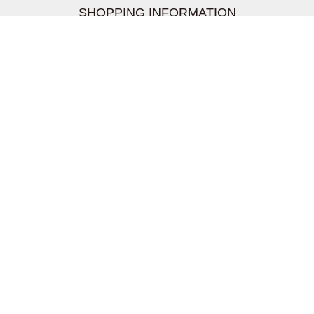
SHOPPING INFORMATION
お支払いについて
配送について
返品交換について
【取扱上のご注意】
在庫表示について
クーリングオフについて
個人情報について
お問い合わせについて
株式会社UDG
〒162-0837 東京都新宿区納戸町26-8 Nテラス市ヶ谷
2階
TEL03-5939-6305 FAX:03-6228-1609
info-livertineage@livertineage.com
個人情報の取扱いについて